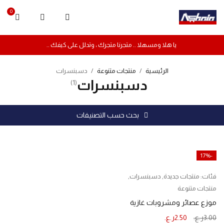
0
يا هلا ومسهلا .. متجرنا متجرك ، وتدلل على كيفك ..
الرئيسية
/
منتجات متنوعة
/
دسبنسرات
دسبنسرات
(1)
بحث حسب التصنيفات
-17%
فئات:
منتجات جديدة
,
دسبنسرات
,
منتجات متنوعة
موزع عصائر ومشروبات غازية
3.00
ر.ع.
2.50
ر.ع.