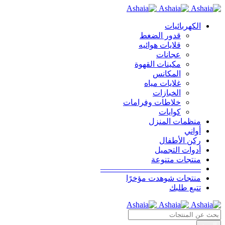
الكهربائيات
قدور الضغط
قلايات هوائيه
عجانات
مكينات القهوة
المكانس
غلايات مياه
الخبازات
خلاطات وفرامات
كوايات
منظمات المنزل
أواني
ركن الأطفال
أدوات التجميل
منتجات متنوعة
————————————–
منتجات شوهدت مؤخرًا
تتبع طلبك