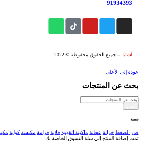
91934393
آشايا
– جميع الحقوق محفوظة © 2022
عودة إلى الأعلى
بحث عن المنتجات
شعبية
قدر الضغط
خزانة
عجانة
ماكينة القهوة
قلاية
فرامة
مكنسة
كواية
مكين
تمت إضافة المنتج إلى سلة التسوق الخاصة بك