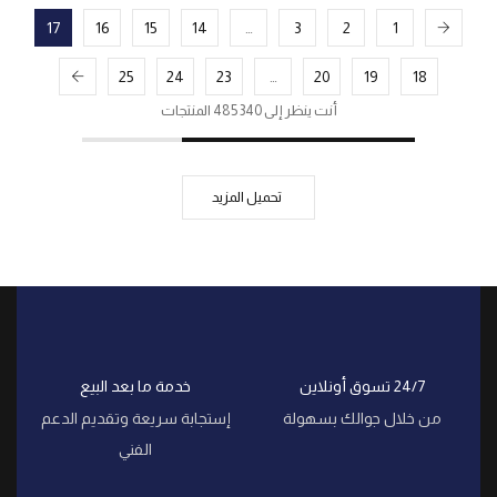
17
16
15
14
…
3
2
1
25
24
23
…
20
19
18
أنت ينظر إلى 340 485 المنتجات
تحميل المزيد
24/7 تسوق أونلاين
خدمة ما بعد البيع
من خلال جوالك بسهولة
إستجابة سريعة وتقديم الدعم
الفني