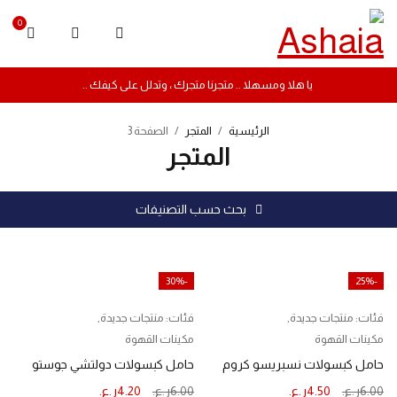
0
يا هلا ومسهلا .. متجرنا متجرك ، وتدلل على كيفك ..
الرئيسية
/
المتجر
/
الصفحة 3
المتجر
بحث حسب التصنيفات
-30%
-25%
فئات:
منتجات جديدة
,
فئات:
منتجات جديدة
,
مكينات القهوة
مكينات القهوة
حامل كبسولات نسبريسو كروم
حامل كبسولات دولتشي جوستو
6.00
ر.ع.
4.50
ر.ع.
6.00
ر.ع.
4.20
ر.ع.