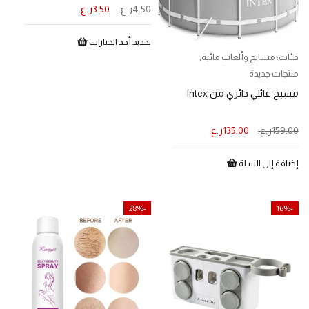
4.50
ر.ع.
3.50
ر.ع.
تحديد أحد الخيارات
فئات:
مسابح وألعاب مائية
,
منتجات جديدة
مسبح عائلي دائري من Intex
159.00
ر.ع.
135.00
ر.ع.
إضافة إلى السلة
-28%
-16%