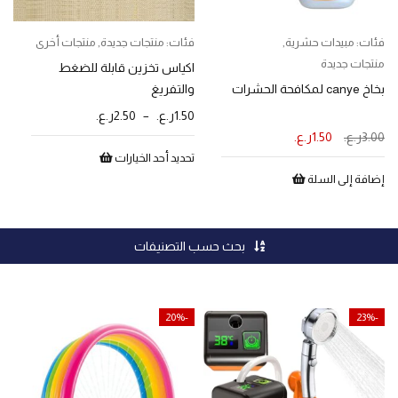
فئات:
مبيدات حشرية
,
فئات:
منتجات جديدة
,
منتجات أخرى
ف
منتجات جديدة
اكياس تخزين قابلة للضغط
ح
بخاخ canye لمكافحة الحشرات
والتفريغ
ل
1.50
ر.ع.
–
2.50
ر.ع.
0
3.00
ر.ع.
1.50
ر.ع.
تحديد أحد الخيارات
إ
إضافة إلى السلة
بحث حسب التصنيفات
-20%
-23%