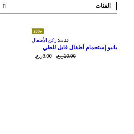
الفئات
-20%
مميز
فئات:
ركن الأطفال
بانيو إستحمام أطفال قابل للطي
10.00
ر.ع.
8.00
ر.ع.