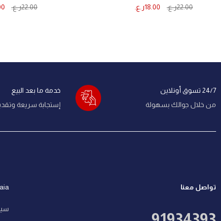
22.00
ر.ع.
18.00
ر.ع.
22.00
ر.ع.
00
إضافة إلى السلة
إضافة إلى السل
24/7 تسوق أونلاين
خدمة ما بعد البيع
من خلال جوالك بسهولة
إستجابة سريعة وتقديم
تواصل معنا
Ashaia
سيا
91934393