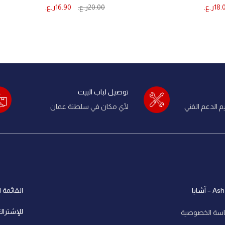
18.
ر.ع.
20.00
ر.ع.
16.90
ر.ع.
ة
إضافة إلى السلة
توصيل لباب البيت
 الدعم الفني
لأي مكان في سلطنة عمان
 – آشايا
القائمة ا
للإشتراك
سة الخصوصية