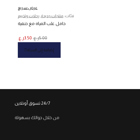
عرض سريع
فئات:
منتجات جديدة
,
رحلات وتخييم
حامل علب المياه مع حنفية
5.00
ر.ع.
3.50
ر.ع.
إضافة إلى السلة
24/7 تسوق أونلاين
من خلال جوالك بسهولة