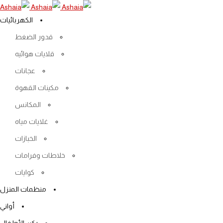
الكهربائيات
قدور الضغط
قلايات هوائيه
عجانات
مكينات القهوة
المكانس
غلايات مياه
الخبازات
خلاطات وفرامات
كوايات
منظمات المنزل
أواني