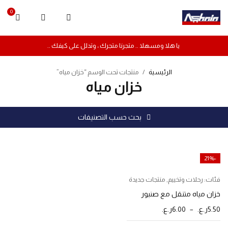
0
يا هلا ومسهلا .. متجرنا متجرك ، وتدلل على كيفك ..
الرئيسية
/
منتجات تحت الوسم “خزان مياه”
خزان مياه
بحث حسب التصنيفات
-21%
فئات:
رحلات وتخييم
,
منتجات جديدة
خزان مياه متنقل مع صنبور
5.50
ر.ع.
–
6.00
ر.ع.