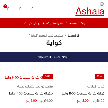
0
يا هلا ومسهلا .. متجرنا متجرك ، وتدلل على كيفك ..
الرئيسية
/
منتجات تحت الوسم “كواية”
كواية
بحث حسب التصنيفات
-36%
-25%
فئات:
كوايات
فئات:
كوايات
,
منتجات جديدة
كواية بخارية محمولة 1600 واط
مكواة بخارية محمولة 1400 واط
16.00
ر.ع.
12.00
ر.ع.
14.00
ر.ع.
9.00
ر.ع.