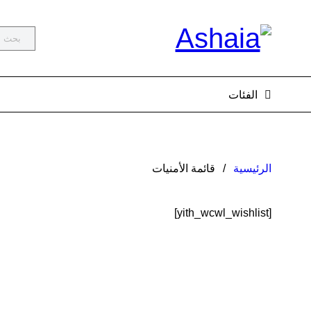
الفئات
الرئيسية
/
قائمة الأمنيات
[yith_wcwl_wishlist]