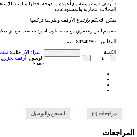
5 أرفف قوية ومتية مع أعمدة مزدوجة يجعلها مناسبة للإست
المحلات التجارية والمستودعات.
يمكن التحكم بإرتفاع الأرفف وطريقة تركيبها .
تصميم أنيق وعصري مع متانة بلون أسود يتناسب مع أي ديكور
المقاس : 80*40*180سم
الكمية
شراء الآن
فئات:
منتج
إضافة إلى السلة
كمية
الوسوم:
أرفف تخزين
,
أرفف
Share
تخزين
معدنية
5
طبقات
مراجعات (0)
الشحن والتوصيل
المراجعات