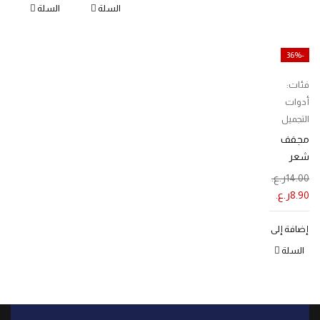
السلة
السلة
-36%
فئات:
أدوات
التجميل
مجفف
شعر
إحترافي
14.00
ر.ع.
8.90
ر.ع.
إضافة إلى
السلة