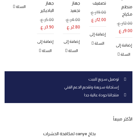
تصفيف
جهاز
جهاز
ج
منظم
السلة
الشعر
تجعيد
الباديكير
ا
19.00
ر.ع.
مكياج
الإحترافية
الرموش
لإزالة
و
12.00
ر.ع.
4.00
ر.ع.
5.00
ر.ع.
0
واكسسو
12.00
ر.ع.
بالشاحن
التشققا
ا
2.80
ر.ع.
3.90
ر.ع.
0
ارات مع
9.00
ر.ع.
ت
إضافة إلى
مرآة
إضافة إلى
إضافة إلى
إ
السلة
إضافة إلى
السلة
السلة
السلة
توصيل سريع للبيت
إستجابة سريعة وتقديم الدعم الفني
منتجاتنا جودة عالية جدا
الأكثر مبيعاً
بخاخ canye لمكافحة الحشرات