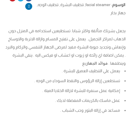
الوسوم:
facial steamer
,
تنظيف البشرة
,
تنظيف الوجه
,
جهاز بخار
يجعل بشرتك متألقة واكثر شبابا. تستطيعين استخدامه في المنزل دون
الذهاب لمراكز التجميل . يعمل على تفتيح المسام وازالة الاتربة والاوساخ
وإنعاش وتجديد حيوية البشرة مفيد لمرضى الجهاز التنفسي والزكام والبرد
. يمكن اضافة اي رائحة او زيوت او اعشاب او فيكس اليه . ينقي البشرة
وينظفها .
فوائد الجهاز
يع
يعمل علي التنظيف العميق للبشرة .
تستطعين إزالة الرؤوس والنقط السوداء من الوجه .
إمكانية عمل سنفرة للبشرة لازالة الخلايا الميتة .
عمل ماسك بالكريمات المفضلة لديك .
مساعد في إزالة البثور وحب الشباب .