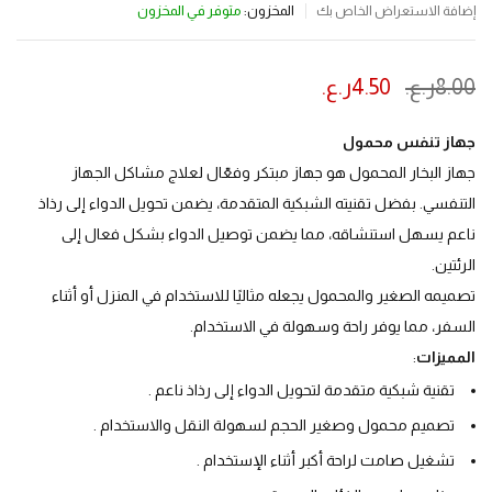
المخزون:
متوفر في المخزون
إضافة الاستعراض الخاص بك
8.00
ر.ع.
4.50
ر.ع.
ينتهي العرض بعد :
جهاز تنفس محمول
جهاز البخار المحمول هو جهاز مبتكر وفعّال لعلاج مشاكل الجهاز
التنفسي. بفضل تقنيته الشبكية المتقدمة، يضمن تحويل الدواء إلى رذاذ
ناعم يسهل استنشاقه، مما يضمن توصيل الدواء بشكل فعال إلى
الرئتين.
تصميمه الصغير والمحمول يجعله مثاليًا للاستخدام في المنزل أو أثناء
السفر، مما يوفر راحة وسهولة في الاستخدام.
المميزات
:
تقنية شبكية متقدمة لتحويل الدواء إلى رذاذ ناعم .
تصميم محمول وصغير الحجم لسهولة النقل والاستخدام .
تشغيل صامت لراحة أكبر أثناء الإستخدام .