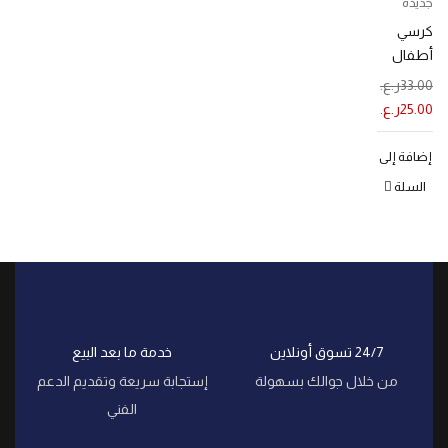
جديدة
كرسي
أطفال
هزاز 3
33.00
ر.ع.
في 1
25.00
ر.ع.
إضافة إلى
السلة
24/7 تسوق أونلاين
خدمة ما بعد البيع
من خلال جوالك بسهولة
إستجابة سريعة وتقديم الدعم
الفني