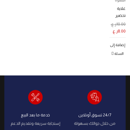
القهوة
غلاية
تحضير
القهوة
10.00
ر.ع.
والشاي 2
8.00
ر.ع.
في 1
إضافة إلى
السلة
24/7 تسوق أونلاين
خدمة ما بعد البيع
من خلال جوالك بسهولة
إستجابة سريعة وتقديم الدعم