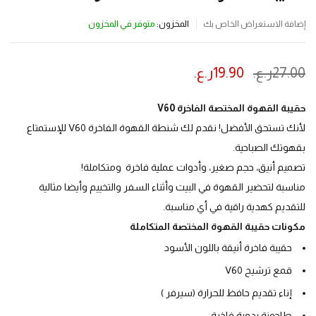
المخزون:
متوفر في المخزون
إضافة الاستعراض الخاص بك
27.00
ر.ع.
19.90
ر.ع.
ينتهي العرض بعد :
حقيبة القهوة المختصة الفاخرة V60
لأنك تستحق الأفضل! نقدم لك شنطة القهوة الفاخرة V60 للإستمتاع
بقهوتك الصباحية.
تصميم أنيق، حجم صغير، وأدوات عملية فاخرة ومتكاملة!
مناسبة لتحضير القهوة في البيت وأثناء السفر والتخييم وأيضا مثالية
للتقديم كهدية راقية في أي مناسبة.
مكونات حقيبة القهوة المختصة المتكاملة
حقيبة فاخرة أنيقة باللون الأسود
قمع ترشيح V60
إناء تقديم حافظ للحرارة (سيرفر )
طاحونة يدوية فاخرة