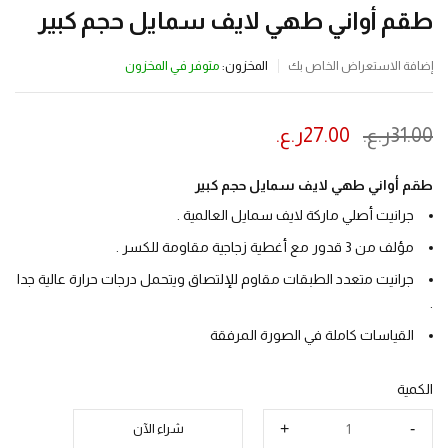
طقم أواني طهي لايف سمايل حجم كبير
المخزون:
متوفر في المخزون
إضافة الاستعراض الخاص بك
31.00
ر.ع.
27.00
ر.ع.
ينتهي العرض بعد :
طقم أواني طهي لايف سمايل حجم كبير
جرانيت أصلي ماركة لايف سمايل العالمية .
مؤلف من 3 قدور مع أغطية زجاجية مقاومة للكسر .
جرانيت متعدد الطبقات مقاوم للإلتصاق ويتحمل درجات حرارة عالية جدا
.
القياسات كاملة في الصورة المرفقة
الكمية
شراء الآن