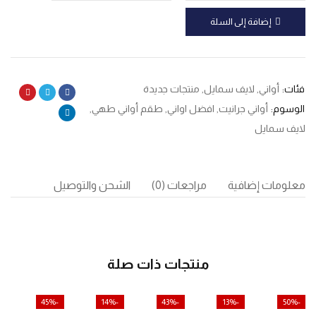
إضافة إلى السلة
فئات:
أواني
,
لايف سمايل
,
منتجات جديدة
الوسوم:
أواني جرانيت
,
افضل اواني
,
طقم أواني طهي
,
لايف سمايل
معلومات إضافية
مراجعات (0)
الشحن والتوصيل
منتجات ذات صلة
-45%
-14%
-43%
-13%
-50%