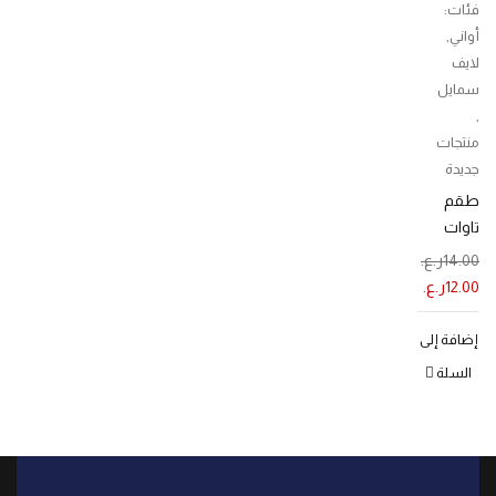
فئات:
أواني
,
لايف
سمايل
,
منتجات
جديدة
طقم
تاوات
لايف
14.00
ر.ع.
سمايل 3
12.00
ر.ع.
قطع
إضافة إلى
السلة