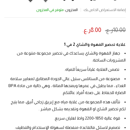
المخزون:
متوفر في المخزون
إضافة الاستعراض الخاص بك
10.00
ر.ع.
8.00
ر.ع.
ينتهي العرض بعد :
غلاية تحضير القهوة والشاي 2 في 1
جهاز القهوة والشاي يساعدك في تحضير مجموعة متنوعة من
المشروبات الساخنة.
تضمن الغلاية غلياناً سريعاً للمياه.
مصنوعة من الستانلس ستيل عالي الجودة المطابق لمعايير سلامة
الغذاء ، مما يطيل في عمرها ويمنحها المتانة ، وهي خالية من مادة BPA
الضارة للحفاظ على صحة أفراد عائلتكم.
تتألف هذه المجموعة من غلاية مياه مع إبريق زجاجي أنيق، مما يتيح
لكم تحضير الشاي او القهوة وتقديمه بشكل مباشر .
قوة عالية 1850-2200 واط لغليان سريع.
تصميم لاسلكي فالقاعدة منفصلة لسهولة الإستخدام والتنظيف.