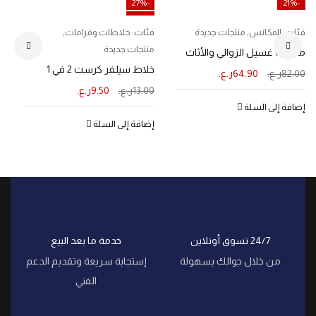
-27%
-21%
مميز
فئات:
المكانس
,
منتجات جديدة
فئات:
خلاطات وفرامات
,
ف
منتجات جديدة
م
مكنسة غسيل الزوالي والأثاث
خلاط سيلفر كرست 2 في 1
ف
82.00
ر.ع.
64.90
ر.ع.
13.00
ر.ع.
9.50
ر.ع.
0
إضافة إلى السلة
إضافة إلى السلة
إ
24/7 تسوق أونلاين
خدمة ما بعد البيع
من خلال جوالك بسهولة
إستجابة سريعة وتقديم الدعم
الفني