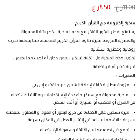
11.00
ر.ع.
8.50
ر.ع.
ينتهي العرض بعد :
مبخرة إلكترونية مع القرآن الكريم
إستمتع بعطر البخور الفاخر مع هذه المبخرة الكهربائية المحمولة
والعصرية المزودة بميزة تلاوة القرآن الكريم المدمجة، مما يجعلها تجربة
روحانية وعطرية استثنائية.
تحتوي هذه المبخرة على تقنية تسخين بدون دخان أو لهب مما يضمن
تجربة تبخير آمنة ونظيفة.
المميزات :
مزودة ببطارية قابلة لإعادة الشحن عبر منفذ يو إس بي.
مبخرة محمولة مع سبيكر متعددة الإستخدامات ومثالية للاستخدام
في المنزل أو المكتب أو السيارة أو أثناء السفر.
ميزة تسخين عالي الكفاءة في حرق البخور أو العود أو العطور المفضلة
بسرعة عالية، مما يساعد في إنتشار العطر في المكان بسرعة.
تجمع في تصميمها بين الأناقة وسهولة الإستخدام.
إستخدامات متعددة عند الشحنة الواحدة.