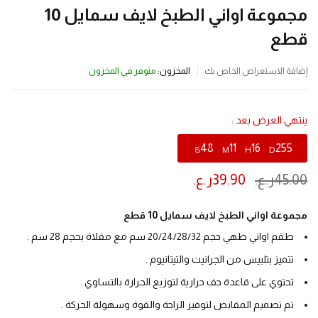
مجموعة اواني الطبخ لايف سمايل 10
قطع
المخزون:
متوفر في المخزون
إضافة الاستعراض الخاص بك
ينتهي العرض بعد :
48
11
16
255
S
M
H
D
45.00
ر.ع.
39.90
ر.ع.
مجموعة اواني الطبخ لايف سمايل 10 قطع
طقم اواني طهي حجم 20/24/28/32 سم مع مقلاة بحجم 28 سم .
تتميز بتلبيس من الجرانيت والتيتانيوم .
تحتوي على قاعدة حف حرارية لتوزيع الحرارة بالتساوي .
تم تصميم المقابض لتوفير الراحة والقوة وسهولة الحركة .