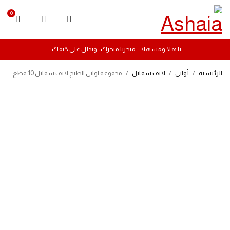
0
يا هلا ومسهلا .. متجرنا متجرك ، وتدلل على كيفك ..
الرئيسية
/
أواني
/
لايف سمايل
/
مجموعة اواني الطبخ لايف سمايل 10 قطع
-11%
مميز