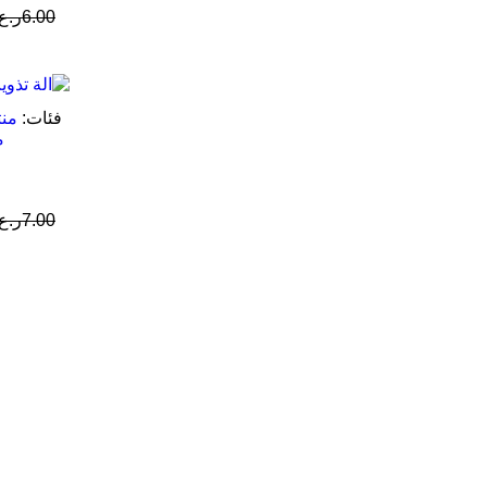
6.00
ر.ع.
فئات:
منت
م
7.00
ر.ع.