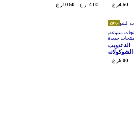
4.50
ر.ع.
14.00
ر.ع.
10.50
ر.ع.
-29%
جات متنوعة
,
نتجات جديدة
الة تذويب
الشوكولاته
5.00
ر.ع.