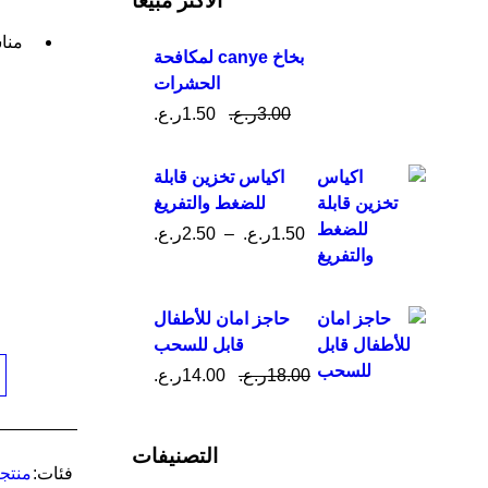
الأكثر مبيعاً
مناس
بخاخ canye لمكافحة
الحشرات
3.00
ر.ع.
1.50
ر.ع.
اكياس تخزين قابلة
للضغط والتفريغ
1.50
ر.ع.
–
2.50
ر.ع.
حاجز امان للأطفال
قابل للسحب
18.00
ر.ع.
14.00
ر.ع.
التصنيفات
فئات:
منتج