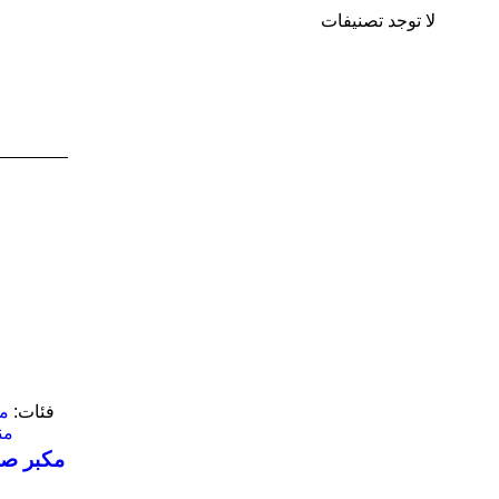
لا توجد تصنيفات
فئات:
من
من
مكبر ص