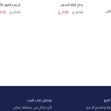
بخاخ ازالة الشعر
كريم دالفور ال
زلي
2.50
ر.ع.
1.80
ر.ع.
7.00
ر.ع.
5.50
إضافة إلى السلة
إضافة إلى السلة
لبيع
توصيل لباب البيت
عة وتقديم الدعم
لأي مكان في سلطنة عمان