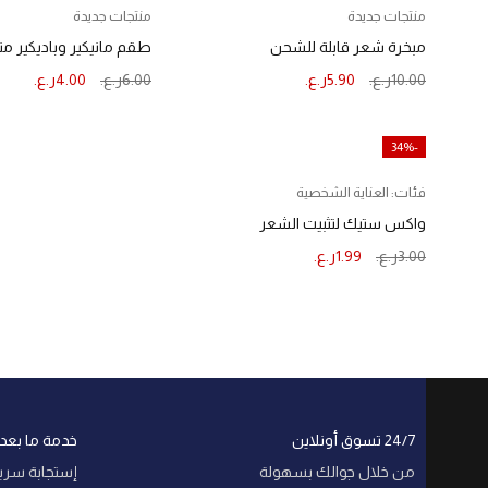
منتجات جديدة
منتجات جديدة
مبخرة شعر قابلة للشحن
طقم مانيكير وباديكير من
10.00
ر.ع.
5.90
ر.ع.
6.00
ر.ع.
4.00
ر.ع.
إضافة إلى السلة
إضافة إلى السلة
-34%
فئات:
العناية الشخصية
واكس ستيك لتثبيت الشعر
3.00
ر.ع.
1.99
ر.ع.
إضافة إلى السلة
24/7 تسوق أونلاين
خدمة ما بعد ا
من خلال جوالك بسهولة
إستجابة سري