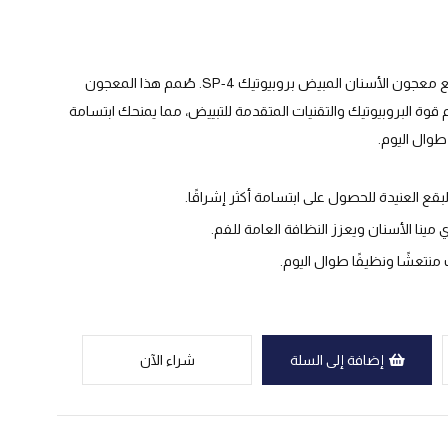
عناية إستثنائية بصحة فمك مع معجون الأسنان المبيض بروبيوتيك SP-4. صُمم هذا المعجون
 قوة البروبيوتيك والتقنيات المتقدمة للتبييض، مما يمنحك ابتسامة
وال اليوم.
بقع العنيدة للحصول على ابتسامة أكثر إشراقًا.
مينا الأسنان ويعزز النظافة العامة للفم.
نتعشًا ونظيفًا طوال اليوم.
إضافة إلى السلة
شراء الآن