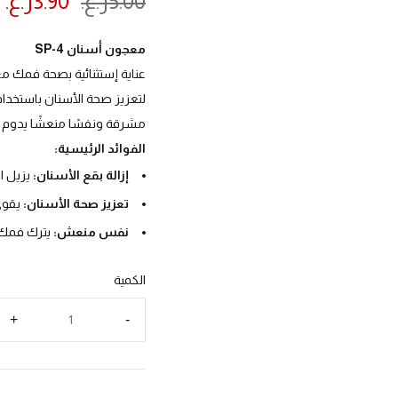
5.00
ر.ع.
3.90
ر.ع.
معجون أسنان SP-4
لتعزيز صحة الأسنان باستخدام
مشرقة ونفسًا منعشًا يدوم ط
الفوائد الرئيسية:
إزالة بقع الأسنان:
يزيل ال
تعزيز صحة الأسنان:
يقوي 
نفس منعش:
يترك فمك م
الكمية