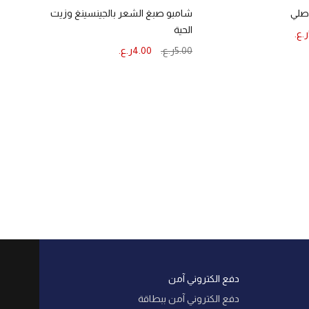
أصلي
شامبو صبغ الشعر بالجينسينغ وزيت
الحية
ر.ع.
5.00
ر.ع.
4.00
ر.ع.
إضافة إلى السلة
دفع الكتروني آمن
دفع الكتروني آمن ببطاقة