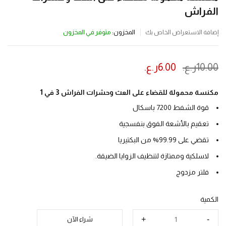
الفراش
المخزون:
متوفر في المخزون
إضافة الاستعراض الخاص بك
10.00
ر.ع.
6.00
ر.ع.
ينتهي العرض بعد :
مكنسة محمولة للقضاء على العث وحشرات الفراش 3 في 1
قوة الشفط 7200 باسكال
تعقيم بالأشعة الفوق بنفسجية
تقضي على 99.99% من البكتيريا
لاسلكية وممتازة لتنظيف الزوايا الضيقة.
فلتر مزدوج
الكمية
شراء الآن