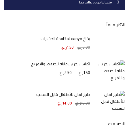
منتجاتنا جودة عالية جدا
الأكثر مبيعاً
بخاخ canye لمكافحة الحشرات
3.00
ر.ع.
1.50
ر.ع.
اكياس تخزين قابلة للضغط والتفريغ
1.50
ر.ع.
–
2.50
ر.ع.
حاجز امان للأطفال قابل للسحب
18.00
ر.ع.
14.00
ر.ع.
التصنيفات