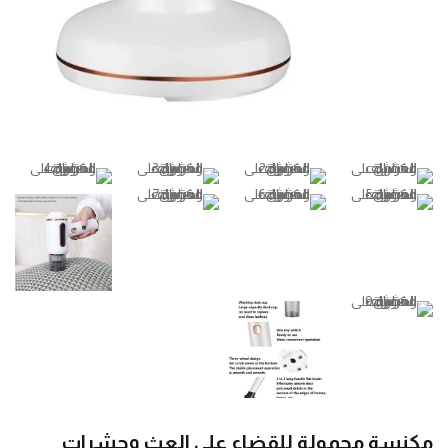
مكنسة محمولة للقضاء على العث وحشرات