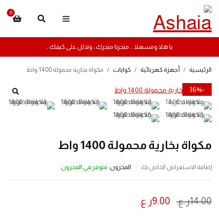
0
يا هلا ومسهلا .. متجرنا متجرك ، وتدلل على كيفك ..
الرئيسية
/
أجهزة كهربائية
/
كوايات
/
مكواة بخارية محمولة 1400 واط
-36%
مكواة بخارية محمولة 1400 واط
المخزون:
متوفر في المخزون
إضافة الاستعراض الخاص بك
14.00
ر.ع.
9.00
ر.ع.
ينتهي العرض بعد :