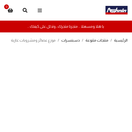
0
يا هلا ومسهلا .. متجرنا متجرك ، وتدلل على كيفك ..
الرئيسية
/
منتجات متنوعة
/
دسبنسرات
/
موزع عصائر ومشروبات غازية
-17%