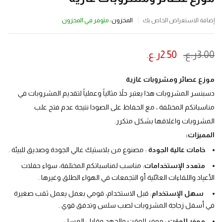
المخزون:
متوفر في المخزون
إضافة الاستعراض الخاص بك
3.00
ر.ع.
2.50
ر.ع.
ينتهي العرض بعد :
موزع عصائر ومشروبات غازية
دسبنسر المشروبات هذا يعتبر حلاً مثالياً وعملياً لتقديم المشروبات في
مناسباتكم المختلفة ، مع الحفاظ على الصودا نتيجة عدم فتح علب
المشروبات واغلاقها بشكل متكرر.
المميزات:
خامات عالية الجودة
: مصنوع من بلاستيك عالي الجودة وصديق للبيئة .
متعدد الإستخدامات
: مناسب لمناسباتكم المختلفة، سواء حفلات
الأعياد واللقاءات العائلية أو التجمعات في الهواء الطلق وغيرها .
سهل الإستخدام
: قبل الاستخدام، قومي بعمل يعمل ثقب صغيرة
في أسفل زجاجة المشروبات لصب سلس وتدفق قوي .
موفر للوقت
: موفر للوقت والجهد وقابل العسل .