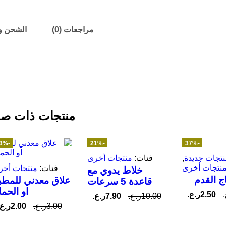
مراجعات (0)
الشحن و
منتجات ذات صل
-33%
-21%
-37%
تجات جديدة
,
فئات:
منتجات أخرى
نتجات أخرى
فئات:
منتجات أخر
خلاط يدوي مع
ج القدم
علاق معدني للمطب
قاعدة 5 سرعات
او الحما
2.50
ر.ع.
10.00
ر.ع.
7.90
ر.ع.
3.00
ر.ع.
2.00
ر.ع.