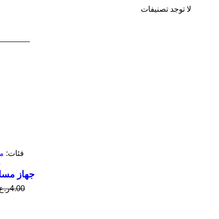
لا توجد تصنيفات
فئات:
من
م
جهاز مسا
4.00
ر.ع.