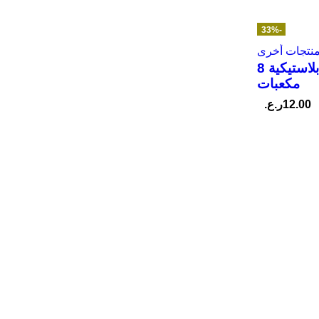
-33%
نتجات أخرى
خزانة بلاستيكية 8
مكعبات
12.00
ر.ع.