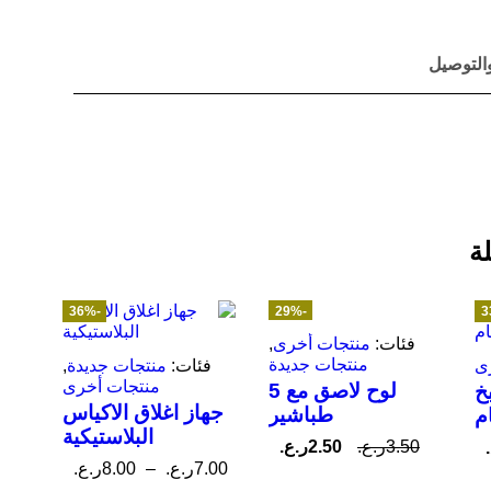
التوصيل
ة
-36%
-29%
فئات:
منتجات أخرى
,
منتجات جديدة
ى
فئات:
منتجات جديدة
,
منتجات أخرى
لوح لاصق مع 5
خ
جهاز اغلاق الاكياس
طباشير
م
البلاستيكية
3.50
ر.ع.
2.50
ر.ع.
7.00
ر.ع.
–
8.00
ر.ع.