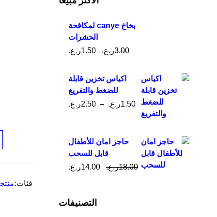
الأكثر مبيعاً
بخاخ canye لمكافحة
الحشرات
3.00
ر.ع.
1.50
ر.ع.
اكياس تخزين قابلة
للضغط والتفريغ
1.50
ر.ع.
–
2.50
ر.ع.
حاجز امان للأطفال
قابل للسحب
18.00
ر.ع.
14.00
ر.ع.
فئات:
منتج
التصنيفات